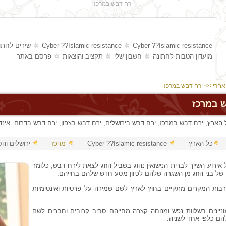
ירח דבש במרכז
Cyber ??Islamic resistance
Cyber ??Islamic resistance
שירים לחתו
מועדון הטבות לחתונה
חשבון שלי
תקציב והוצאות
פרסם באתר
ואחרי
>> ירח דבש במרכז
ש במרכז
הארץ, ירח דבש במרכז, ירח דבש בירושלים, ירח דבש בצפון, ירח דבש בדרום. אי
כל הארץ
Cyber ??Islamic resistance
מרכז
ירושלים וה
 אירוע השייך לברית הנישואין נהוג בשביל הזוג לצאת לירח דבש, כלומר
ל בני הזוג מן השגרה שלהם לכיוון מסע חדש שלהם בחייהם.
בות המקרים מתקיים בחוץ לארץ לשם שמירה על פרטיות ואינטימיות
וניינים בשלוות נפש ומנוחה קצרה מחייהם סביב קרובים וחברים לשם
להם כלפי אחד לשניה.