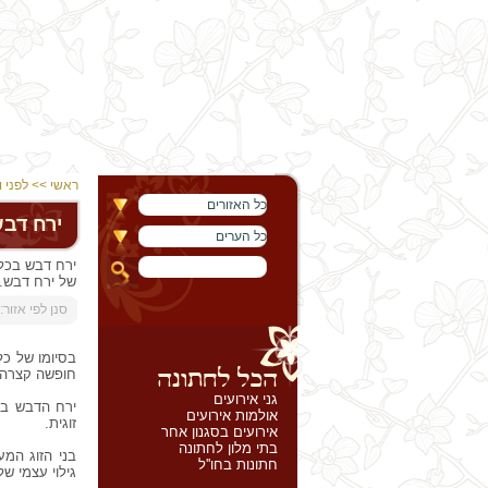
ראשי
>>
לפני 
כל האזורים
ירח דב
כל הערים
ירח דבש בכל 
של ירח דבש.
:סנן לפי אזור
בסיומו של כל
חופשה קצרה ש
גני אירועים
ירח הדבש בר
אולמות אירועים
זוגית.
אירועים בסגנון אחר
בתי מלון לחתונה
בני הזוג המע
חתונות בחו''ל
גילוי עצמי ש