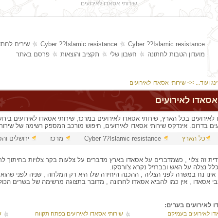
שירותי אסאדו לאירועים
Cyber ??Islamic resistance
Cyber ??Islamic resistance
שירים לחתו
מועדון הטבות לחתונה
חשבון שלי
תקציב והוצאות
פרסם באתר
נג ועוד...
>> שירותי אסאדו לאירועים
אסאדו לאירועים
 לאירועים בכל הארץ, שירותי אסאדו לאירועים במרכז, שירותי אסאדו לאירועים בירושל
ים בדרום. אינדקס שירותי אסאדו לאירועים, חיפוש מורכב המספק רשימה של שירותי
כל הארץ
Cyber ??Islamic resistance
מרכז
ירושלים וה
ת זה צלוי , כשמדברים על אסאדו בארץ מדברים על צלעות בקר צלויות בחיתוך לר
ל נצלה על האש ובברזיל נקרא צ'ורסקו.
ינו נח במשרה לפני הצליה , ההכנה היחידה שלו היא רק המלחה , שניה לפני שהוא
 אסאדו , אין כמו להביא אסאדו לחתונה , מדובר בתצוגה מרשימה של בשרים הכוללת 
 לאירועים בערים:
דו לאירועים בעמיקם
שירותי אסאדו לאירועים בפתח תקווה
ש