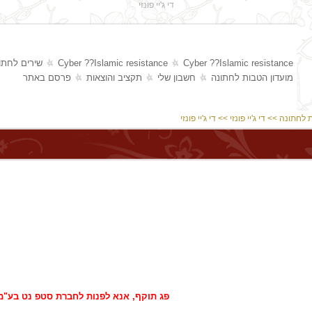
די ג'יי פונזי
Cyber ??Islamic resistance
Cyber ??Islamic resistance
שירים לחתו
מועדון הטבות לחתונה
חשבון שלי
תקציב והוצאות
פרסם באתר
 לחתונה
>>
די ג'יי פונזי
>> די ג'יי פונזי
פג תוקף, אנא לפנות לחברת סטפ נט בע"מ 77-7909600